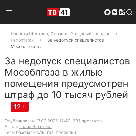
Новости Щелково, Фрязино, Звездный городок
Репортажи
За недопуск специалистов
Мособлгаза в …
За недопуск специалистов
Мособлгаза в жилые
помещения предусмотрен
штраф до 10 тысяч рублей
12+
Опубликовано 17.03.2025 12:40
, 681 просмотр
Автор:
Галия Вахитова
Теги: безопасность, газ, проверки