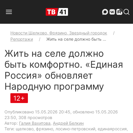
Новости Щелково, Фрязино, Звездный городок
Репортажи
Жить на селе должно быть …
Жить на селе должно
быть комфортно. «Единая
Россия» обновляет
Народную программу
12+
Опубликовано 15.05.2026 20:45, обновлено 15.05.2026
23:50
, 308 просмотров
Автор:
Галия Вахитова
,
Андрей Белкин
Теги: щелково, фрязино, лосино-петровский, единаяроссия,