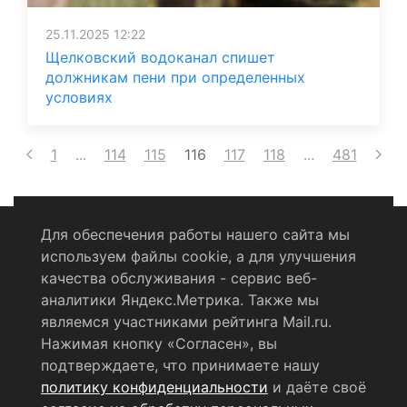
25.11.2025 12:22
Щелковский водоканал спишет
должникам пени при определенных
условиях
1
...
114
115
116
117
118
...
481
Для обеспечения работы нашего сайта мы
используем файлы cookie, а для улучшения
Политика конфиденциальности
качества обслуживания - сервис веб-
аналитики Яндекс.Метрика. Также мы
Согласие на обработку персональных данных
являемся участниками рейтинга Mail.ru.
Нажимая кнопку «Согласен», вы
RSS-лента
подтверждаете, что принимаете нашу
политику конфиденциальности
и даёте своё
© 2004 - 2026 Сетевое издание Щёлковское ТВ.