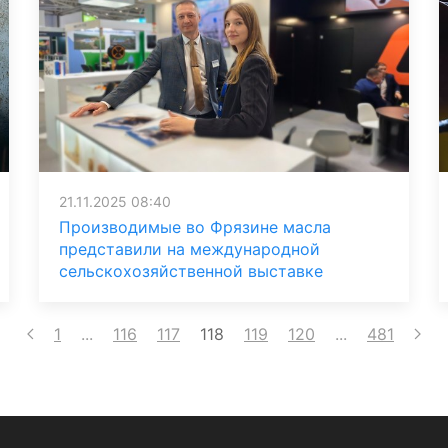
21.11.2025 08:40
Производимые во Фрязине масла
представили на международной
сельскохозяйственной выставке
1
...
116
117
118
119
120
...
481