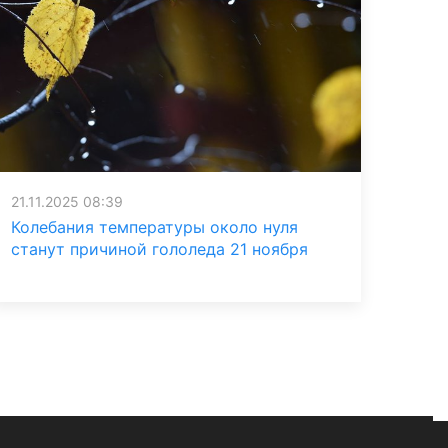
21.11.2025 08:39
Колебания температуры около нуля
станут причиной гололеда 21 ноября