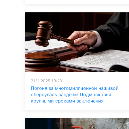
21.11.2025 13:20
Погоня за многомиллионной наживой
обернулась банде из Подмосковья
крупными сроками заключения