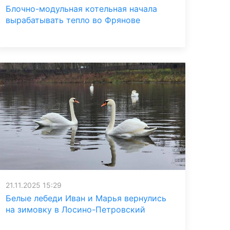
Блочно-модульная котельная начала
вырабатывать тепло во Фрянове
21.11.2025 15:29
Белые лебеди Иван и Марья вернулись
на зимовку в Лосино-Петровский