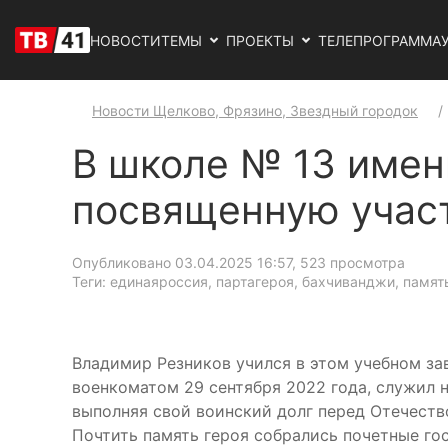
НОВОСТИ
ТЕМЫ
ПРОЕКТЫ
ТЕЛЕПРОГРАММА
Новости Щелково, Фрязино, Звездный городок
В школе № 13 имен
посвященную учас
Опубликовано 03.04.2025 16:57
, 523 просмотра
Теги: единаяроссия, партагероя, бахчиванджи, памят
Владимир Резников учился в этом учебном за
военкоматом 29 сентября 2022 года, служил 
выполняя свой воинский долг перед Отечеств
Почтить память героя собрались почетные го