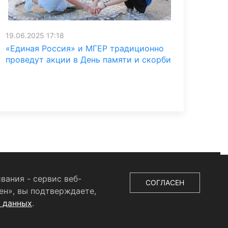
19.06.2025 17:18
«Единая Россия» и МГЕР традиционно
проведут акции в День памяти и скорби
вания - сервис веб-
СОГЛАСЕН
ен», вы подтверждаете,
х данных
.
ыдано Федеральной службой по надзору в сфере связи,
во», главный редактор
Беляева Е.М.
Все права защищены.