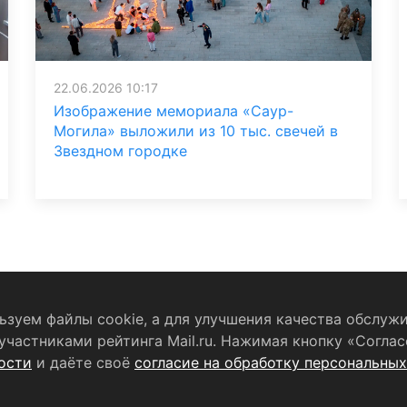
22.06.2026 10:17
Изображение мемориала «Саур-
Могила» выложили из 10 тыс. свечей в
Звездном городке
зуем файлы cookie, а для улучшения качества обслужи
частниками рейтинга Mail.ru. Нажимая кнопку «Соглас
бработку персональных данных
RSS-лента
ости
и даёте своё
согласие на обработку персональны
ельство о регистрации СМИ
ЭЛ № ФС 77 - 79754 от 07.12.2020 г.
В
(РОСКОМНАДЗОР). Учредитель ООО «Телерадиокомпания «Щёлко