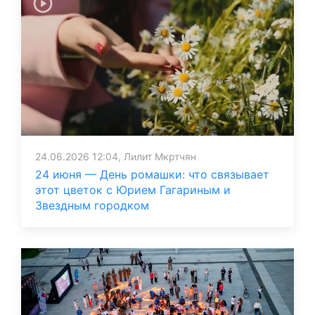
24.06.2026 12:04, Лилит Мкртчян
24 июня — День ромашки: что связывает
этот цветок с Юрием Гагариным и
Звездным городком