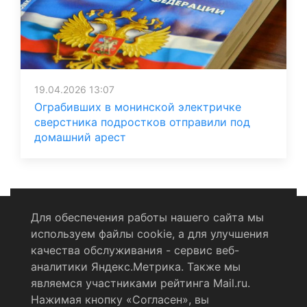
19.04.2026 13:07
Ограбивших в монинской электричке
сверстника подростков отправили под
домашний арест
Для обеспечения работы нашего сайта мы
используем файлы cookie, а для улучшения
Политика конфиденциальности
качества обслуживания - сервис веб-
аналитики Яндекс.Метрика. Также мы
Согласие на обработку персональных данных
являемся участниками рейтинга Mail.ru.
Нажимая кнопку «Согласен», вы
RSS-лента