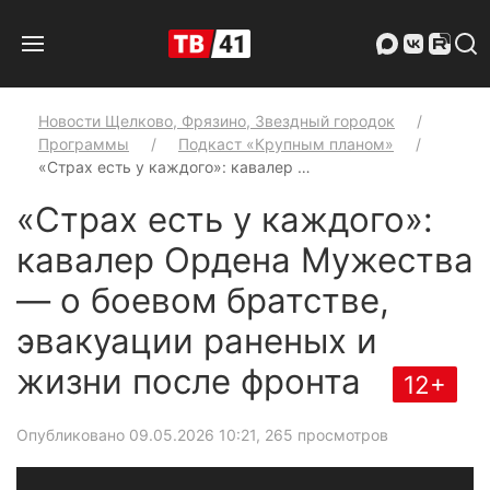
Новости Щелково, Фрязино, Звездный городок
Программы
Подкаст «Крупным планом»
«Страх есть у каждого»: кавалер …
«Страх есть у каждого»:
кавалер Ордена Мужества
— о боевом братстве,
эвакуации раненых и
жизни после фронта
12+
Опубликовано 09.05.2026 10:21
, 265 просмотров