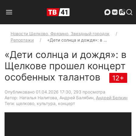
Новости Щелково, Фрязино, Звездный городок
Репортажи
«Дети солнца и дождя»: в …
«Дети солнца и дождя»: в
Щелкове прошел концерт
особенных талантов
12+
Опубликовано 01.04.2026 17:30
, 293 просмотра
Автор: Наталья Налитова, Андрей Балябин,
Андрей Белкин
Теги: щелково, культура, концерт