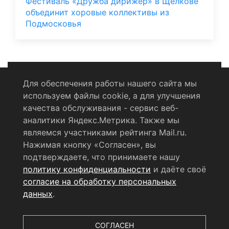
Фестиваль «Дружба дирижер» в Щелкове
объединит хоровые коллективы из
Подмосковья
Для обеспечения работы нашего сайта мы
используем файлы cookie, а для улучшения
Политика конфиденциальности
качества обслуживания - сервис веб-
аналитики Яндекс.Метрика. Также мы
Согласие на обработку персональных данных
являемся участниками рейтинга Mail.ru.
Нажимая кнопку «Согласен», вы
RSS-лента
подтверждаете, что принимаете нашу
политику конфиденциальности
и даёте своё
© 2004 - 2026 Сетевое издание Щёлковское ТВ.
согласие на обработку персональных
Свидетельство о регистрации СМИ
данных
.
ЭЛ № ФС 77 - 79754 от 07.12.2020 г.
Выдано Федеральной
службой по надзору в сфере связи, информационных
технологий и массовых коммуникаций (РОСКОМНАДЗОР).
СОГЛАСЕН