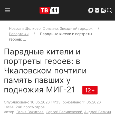
Новости Щелково, Фрязино, Звездный городок
Репортажи
Парадные кители и портреты
героев: …
Парадные кители и
портреты героев: в
Чкаловском почтили
память павших у
подножия МИГ‑21
12+
Опубликовано 10.05.2026 14:33, обновлено 11.05.2026
14:34
, 248 просмотров
Автор:
Галия Вахитова
,
Сергей Василевский
,
Андрей Белкин