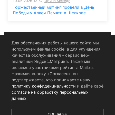
10.05.2026 13:57,
Ирина Мекедо
Торжественный митинг провели в День
Победы у Аллеи Памяти в Щелкове
Для обеспечения работы нашего сайта мы
используем файлы cookie, а для улучшения
Политика конфиденциальности
качества обслуживания - сервис веб-
аналитики Яндекс.Метрика. Также мы
Согласие на обработку персональных данных
являемся участниками рейтинга Mail.ru.
Нажимая кнопку «Согласен», вы
RSS-лента
подтверждаете, что принимаете нашу
политику конфиденциальности
и даёте своё
© 2004 - 2026 Сетевое издание Щёлковское ТВ.
согласие на обработку персональных
Свидетельство о регистрации СМИ
данных
.
ЭЛ № ФС 77 - 79754 от 07.12.2020 г.
Выдано Федеральной
службой по надзору в сфере связи, информационных
технологий и массовых коммуникаций (РОСКОМНАДЗОР).
СОГЛАСЕН