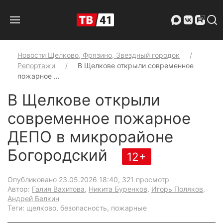
Новости Щелково, Фрязино, Звездный городок
Репортажи
В Щелкове открыли современное
пожарное …
В Щелкове открыли
современное пожарное
ДЕПО в микрорайоне
Богородский
12+
Опубликовано 23.05.2026 18:40
, 321 просмотр
Автор:
Галия Вахитова
,
Никита Буренков
,
Игорь Поляков
,
Андрей Белкин
Теги: щелково, безопасность, пожарные