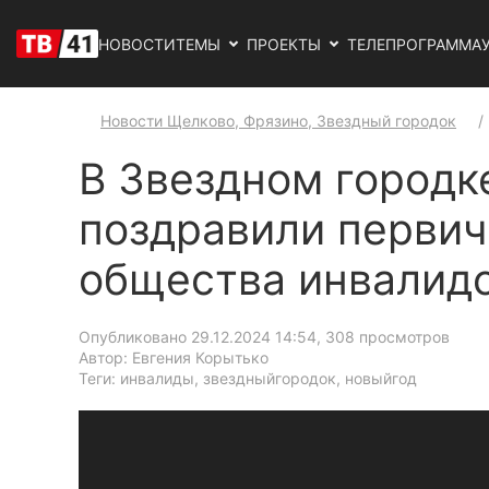
НОВОСТИ
ТЕМЫ
ПРОЕКТЫ
ТЕЛЕПРОГРАММА
Новости Щелково, Фрязино, Звездный городок
В Звездном городк
поздравили первич
общества инвалид
Опубликовано 29.12.2024 14:54
, 308 просмотров
Автор: Евгения Корытько
Теги: инвалиды, звездныйгородок, новыйгод