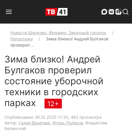
Новости Щелково, Фрязино, Звездный городок
Репортажи
Зима близко! Андрей Булгаков
проверил …
Зима близко! Андрей
Булгаков проверил
состояние уборочной
техники в городских
парках
12+
Опубликовано 29.10.2025 11:35
, 482 просмотра
Автор:
Галия Вахитова
,
Игорь Поляков
, Владислав
Белинский