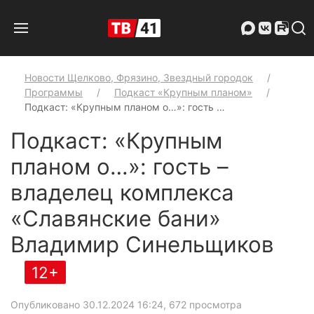
Новости Щелково, Фрязино, Звездный городок
Программы
Подкаст «Крупным планом»
Подкаст: «Крупным планом о…»: гость …
Подкаст: «Крупным
планом о…»: гость –
владелец комплекса
«Славянские бани»
Владимир Синельщиков
12+
Опубликовано 30.12.2024 16:24
, 672 просмотра