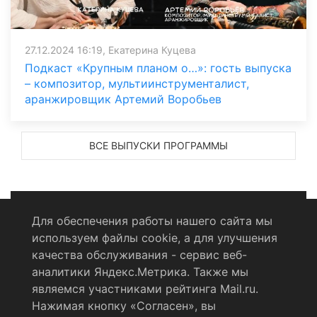
27.12.2024 16:19, Екатерина Куцева
Подкаст «Крупным планом о…»: гость выпуска
– композитор, мультиинструменталист,
аранжировщик Артемий Воробьев
ВСЕ ВЫПУСКИ ПРОГРАММЫ
Для обеспечения работы нашего сайта мы
используем файлы cookie, а для улучшения
Политика конфиденциальности
качества обслуживания - сервис веб-
аналитики Яндекс.Метрика. Также мы
Согласие на обработку персональных данных
являемся участниками рейтинга Mail.ru.
Нажимая кнопку «Согласен», вы
RSS-лента