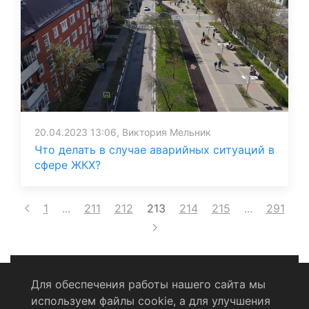
20.04.2023 13:06, Виктория Мельник
Что делать в случае аварийных ситуаций в
сфере ЖКХ?
1
...
211
212
213
214
215
...
291
Для обеспечения работы нашего сайта мы
используем файлы cookie, а для улучшения