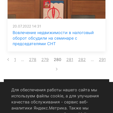
20.07.2022 14:31
Вовлечение недвижимости в налоговый
оборот обсудили на семинаре с
председателями СНТ
1
...
278
279
280
281
282
...
291
Для обеспечения работы нашего сайта мы
используем файлы cookie, а для улучшения
Политика конфиденциальности
качества обслуживания - сервис веб-
аналитики Яндекс.Метрика. Также мы
Согласие на обработку персональных данных